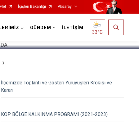
vlet
İçişleri Bakanlığı
Aksaray
1
/
5
LERİMİZ
GÜNDEM
İLETİŞİM
33
°C
İlçemizde Toplantı ve Gösteri Yürüyüşleri Krokisi ve
Kararı
KOP BÖLGE KALKINMA PROGRAMI (2021-2023)