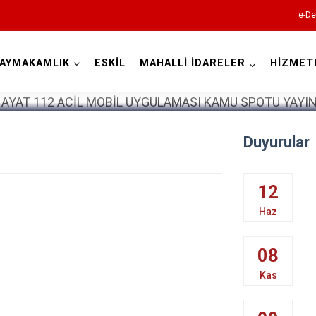
e-De
AYMAKAMLIK
ESKİL
MAHALLİ İDARELER
HİZMET
Aksaray
Duyurular
12
Haz
Ağaçören
Eskil
08
Gülağaç
Kas
Güzelyurt