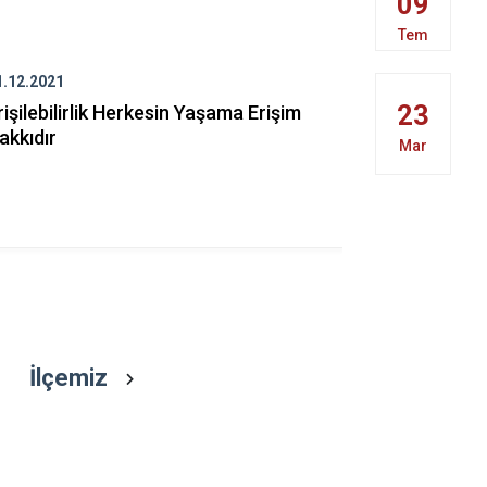
09
Ortaköy
Tem
Sarıyahşi
Sultanhanı
1.12.2021
06.08.2020
23
rişilebilirlik Herkesin Yaşama Erişim
ESKİL İLÇ
akkıdır
KARARI...
Mar
İlçemiz