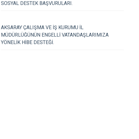
SOSYAL DESTEK BAŞVURULARI.
21.02.2020
AKSARAY ÇALIŞMA VE İŞ KURUMU İL
E HIFZISSIHHA KURULU
Otobüs Kazalarının
MÜDÜRLÜĞÜNÜN ENGELLİ VATANDAŞLARIMIZA
Yönelik Toplantı İlçe
YÖNELİK HİBE DESTEĞİ.