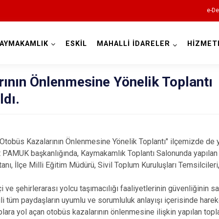
e-De
AYMAKAMLIK
ESKİL
MAHALLİ İDARELER
HİZMET
Aksaray
ının Önlenmesine Yönelik Toplantı
ldı.
"Otobüs Kazalarının Önlenmesine Yönelik Toplantı" ilçemizde de y
PAMUK başkanlığında, Kaymakamlık Toplantı Salonunda yapılan t
Ağaçören
nı, İlçe Milli Eğitim Müdürü, Sivil Toplum Kuruluşları Temsilcileri
Eskil
Gülağaç
çi ve şehirlerarası yolcu taşımacılığı faaliyetlerinin güvenliğinin
gili tüm paydaşların uyumlu ve sorumluluk anlayışı içerisinde hare
Güzelyurt
ara yol açan otobüs kazalarının önlenmesine ilişkin yapılan topla