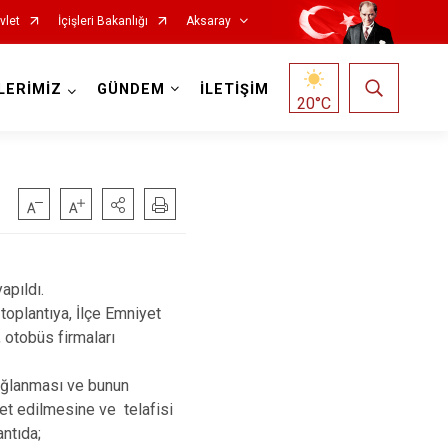
vlet
İçişleri Bakanlığı
Aksaray
LERİMİZ
GÜNDEM
İLETİŞİM
20
°C
apıldı.
oplantıya, İlçe Emniyet
, otobüs firmaları
 sağlanması ve bunun
ket edilmesine ve telafisi
ntıda;