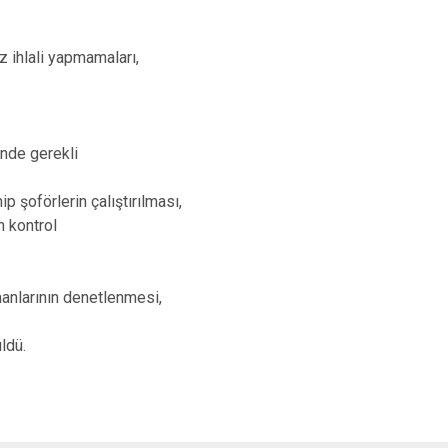
z ihlali yapmamaları,
inde gerekli
 şoförlerin çalıştırılması,
n kontrol
manlarının denetlenmesi,
ldü.