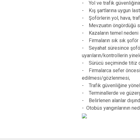
- Yol ve trafik güvenliğini
- Kış şartlarına uygun last
- Şoförlerin yol, hava, tra
- Mevzuatın öngördüğü say
- Kazaların temel nedeni 
- Firmaların sık sık şoför 
- Seyahat süresince şoförl
uyarıların/kontrollerin yine
- Sürücü seçiminde titiz d
- Firmalarca sefer öncesind
edilmesi/gözlenmesi,
- Trafik güvenliğine yönel
- Terminallerde ve güzerga
- Belirlenen alanlar dışın
- Otobüs yangınlarının nede