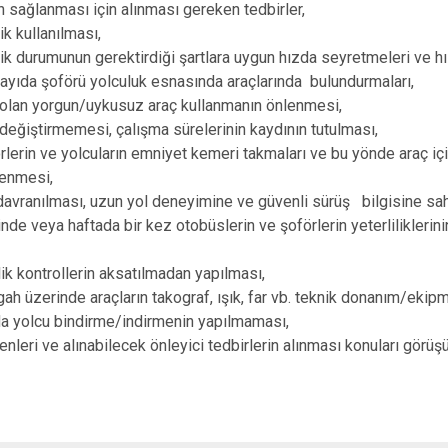
Ortaköy
n sağlanması için alınması gereken tedbirler,
ik kullanılması,
Sarıyahşi
fik durumunun gerektirdiği şartlara uygun hızda seyretmeleri ve hı
Sultanhanı
ıda şoförü yolculuk esnasında araçlarında bulundurmaları,
olan yorgun/uykusuz araç kullanmanın önlenmesi,
değiştirmemesi, çalışma sürelerinin kaydının tutulması,
erin ve yolcuların emniyet kemeri takmaları ve bu yönde araç iç
lenmesi,
avranılması, uzun yol deneyimine ve güvenli sürüş bilgisine sahip
e veya haftada bir kez otobüslerin ve şoförlerin yeterliliklerini
ik kontrollerin aksatılmadan yapılması,
h üzerinde araçların takograf, ışık, far vb. teknik donanım/ekip
da yolcu bindirme/indirmenin yapılmaması,
nleri ve alınabilecek önleyici tedbirlerin alınması konuları görüşü