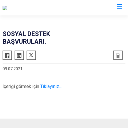
Aksaray
SOSYAL DESTEK
BAŞVURULARI.
Ağaçören
Eskil
Gülağaç
09.07.2021
Güzelyurt
Ortaköy
İçeriği görmek için
Tıklayınız....
Sarıyahşi
Sultanhanı